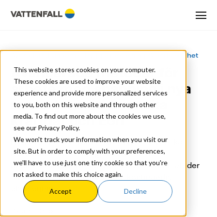
Artiklar
Avbrottsfritt underhåll
Trygg elförsörjning & driftsäkerhet
Avancerade metoder för
This website stores cookies on your computer.
Webbinarium
These cookies are used to improve your website
arbete med spänning i nya
experience and provide more personalized services
Om oss
ramavtal med Svenska
to you, both on this website and through other
kraftnät och Eon
media. To find out more about the cookies we use,
see our Privacy Policy.
We won't track your information when you visit our
Nytt avtal mellan Vattenfall Services, Svenska
site. But in order to comply with your preferences,
kraftnät och Eon möjliggör avbrottsfria
we'll have to use just one tiny cookie so that you're
underhållsarbeten med avancerade AMS-metoder
not asked to make this choice again.
för att säkerställa en trygg och kontinuerlig
elförsörjning.
Accept
Decline
16 juni, 2025